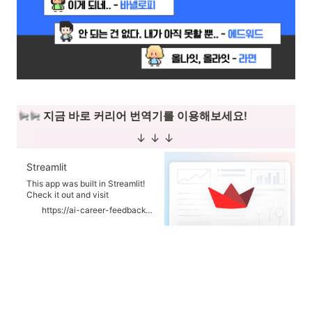
 지금 바로 커리어 번역기를 이용해보세요!
                             ↓ ↓ ↓
Streamlit
This app was built in Streamlit!
Check it out and visit
https://streamlit.io for more
https://ai-career-feedback-jun.streamlit.app/
awesome community apps. 🎈