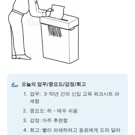
오늘의 업무/중요도/감정/회고
1
.
업무:  3-10년 간의 신입 교육 워크시트 파
쇄함
2
.
중요도: 하 - 매우 쉬움
3
.
감정: 아주 후련함
4
.
회고: 빨리 파쇄하려고 동료에게 도와 달라